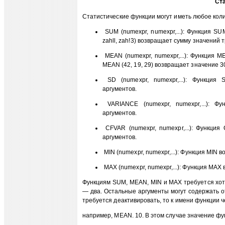
Ст
Статистические функции могут иметь любое кол
SUM (numexpr, numexpr,...): Функция SU
zahll, zah!3) возвращает сумму значений
MEAN (numexpr, numexpr,...): Функция 
MEAN (42, 19, 29) возвращает значение 3
SD (numexpr, numexpr,...): Функция
аргументов.
VARIANCE (numexpr, numexpr,...): Ф
аргументов.
CFVAR (numexpr, numexpr,...): Функци
аргументов.
MIN (numexpr, numexpr,...): Функция MIN
MAX (numexpr, numexpr,...): Функция МА
Функциям SUM, MEAN, MIN и МАХ требуется хот
— два. Остальные аргументы могут содержать о
требуется деактивировать, то к имени функции 
например, MEAN. 10. В этом случае значение фун