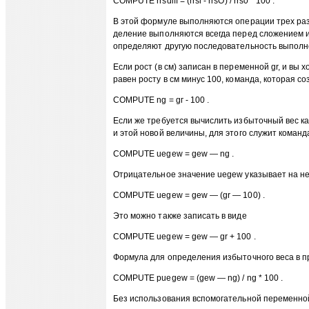
COMPUTE rrsdiff = (rrsl - rrsO) / rrs0 * 100 .
В этой формуле выполняются операции трех раз
деление выполняются всегда перед сложением и 
определяют другую последовательность выполн
Если рост (в см) записан в переменной gr, и вы
равен росту в см минус 100, команда, которая 
COMPUTE ng = gг - 100 .
Если же требуется вычислить избыточный вес ка
и этой новой величины, для этого служит команд
COMPUTE uegew = gew — ng .
Отрицательное значение uegew указывает на н
COMPUTE uegew = gew — (gr — 100) .
Это можно также записать в виде
COMPUTE uegew = gew — gr + 100 .
Формула для определения избыточного веса в п
COMPUTE puegew = (gew — ng) / ng * 100 .
Без использования вспомогательной переменно