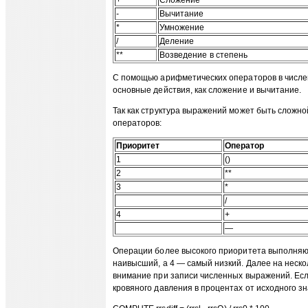
+
Сложение
-
Вычитание
*
Умножение
/
Деление
**
Возведение в степень
С помощью арифметических операторов в числе
основные действия, как сложение и вычитание.
Так как структура выражений может быть сложн
операторов:
Приоритет
Оператор
1
()
2
**
3
*
/
4
+
—
Операции более высокого приоритета выполняю
наивысший, а 4 — самый низкий. Далее на неско
внимание при записи численных выражений. Есл
кровяного давления в процентах от исходного з