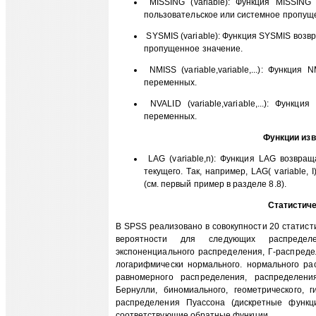
MISSING (variable): Функция MISSING
пользовательское или системное пропущ
SYSMIS (variable): Функция SYSMIS возв
пропущенное значение.
NMISS (variable,variable,...): Функци
переменных.
NVALID (variable,variable,...): Функ
переменных.
Функции из
LAG (variable,n): Функция LAG возвра
текущего. Так, например, LAG( variable
(см. первый пример в разделе 8.8).
Статистич
В SPSS реализовано в совокупности 20 статис
вероятности для следующих распределен
экспоненциального распределения, Г-распреде
логарифмически нормального. нормального ра
равномерного распределения, распределен
Бернулли, биномиального, геометрического, г
распределения Пуассона (дискретные функц
соответствующие обратные функции.