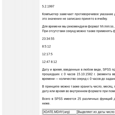
5.2.1997
Компьютер замечает противоречивое указание д
это значение не записано принято в ячейку.
Для времени мы рекомендуем формат hh:mm:ss, т
При отсутствии секунд можно также применять 
23:34:55
8:5:12
12:17:5
12:47 8:12
Дату и время, введенные в любом виде, SPSS пр
прошедших с 0 часов 15.10.1582 г. (момента в
времени — количество секунд с 0 часов до зада
В принципе можно также хранить число, месяц, 
дату или время во внутреннем формате при по
Всего в SPSS имеется 25 различных функций 
ниже.
XDATE.MDAY(arg)
Выделяет из даты число