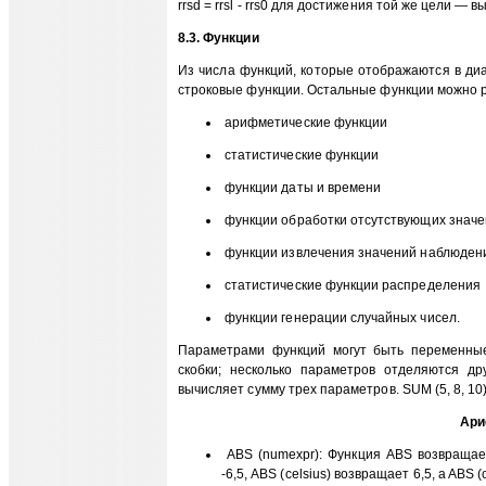
rrsd = rrsl - rrs0 для достижения той же цели —
8.3. Функции
Из числа функций, которые отображаются в диал
строковые функции. Остальные функции можно 
арифметические функции
статистические функции
функции даты и времени
функции обработки отсутствующих знач
функции извлечения значений наблюден
статистические функции распределения
функции генерации случайных чисел.
Параметрами функций могут быть переменные
скобки; несколько параметров отделяются др
вычисляет сумму трех параметров. SUM (5, 8, 10
Ари
ABS (numexpr): Функция ABS возвращае
-6,5, ABS (celsius) возвращает 6,5, a ABS (