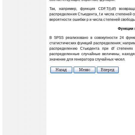
Так, например, функция CDF.T(t,df) возвр
распределения Стьюдента, t и числа степеней св
вероятности ошибки р и числа степеней свободы 
Функции 
В SPSS реализовано в совокупности 24 функ
статистических функций распределения; напри
распределению Стьюдента при df степенях 
распределенные случайные величины, находя
значение для генератора случайных чисел.