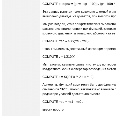
COMPUTE puegew = (gew - (gr - 100)) / (gr - 100) * 
Эта запись выглядит уже довольно сложной и им
вычислено дважды. Разумеется, при высокой про
Мы уже видели, что в арифметических выражени
рассмотрим применение и них функций, которые
кровяного давления, а только его абсолютная в
COMPUTE rrsd = ABS(rrsl - rrs0)
Чтобы вычислить десятичный логарифм перемен
COMPUTE у = LG10(x)
Мы также можем вычислить гипотенузу по теор
квадратного корня и оператор возведения в степ
COMPUTE с = SQRTfa ** 2 + b ** 2) .
Аргументы функций сами могут быть арифметиче
синтаксиса SPSS, можно, как показано в начале 
редакторе условий достаточно вместо
COMPUTE rrsd = rrs1 - rrs0 .
ввести просто