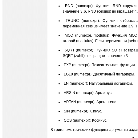
RND (numexpr): Функция RND округляе
значение 3,6, RND (celsius) возвращает 4,
TRUNC (numexpr): Функция отбрасыва
переменная celsius имеет значение 3,9, T
MOD (numexpr, modulus): Функция MOD 
второй (modulus). Если переменная jaehr 
SQRT (numexpr): Функция SQRT возвраща
SQRT (zahll) возвращает значение 3.
ЕХР (numexpr): Показательная функция.
LG10 (numexpr): Десятичный логарифм.
LN (numexpr): Натуральный логарифм.
ARSIN (numexpr): Арксинус.
ARTAN (numexpr): Арктангенс.
SIN (numexpr): Синус.
COS (numexpr): Косинус.
В тригонометрических функциях аргументы зада