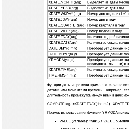
XDATE.MONTH(arg)
Выделяет из даты меся
XDATE.YEAR(arg)
Выделяет из даты год
XDATE.WKDAY(arg)
Номер дня недели (1 =' во
XDATE.JDAY(arg)
Номер дня в году
XDATE.QUARTER(arg)
Номер квартала в году
XDATE.WEEK(arg)
Номер недели в году
XDATE.TDAY(arg)
Количество дней начиная
XDATE.DATE(arg)
Количество секунд начин
DATE.DMY(d,m,y)
Преобразует данные чис
DATE.MOYR(m.y)
Преобразует данные мес
YRMODA(y,m,d)
Преобразует данные года
последовательности) в к
XDATE.TIME(arg)
Количество секунд начин
TIME.HMS(h,m,s)
Преобразует данные часо
Функции даты и времени применяются чаще всег
датами или моментами времени. Например, есл
длительность промежутка между ними в днях мо
COMPUTE tage=XDATE.TDAY(datum2) - XDATE.TDA
Пример использования функции YRMODA приводи
VALUE (variable): Функция VALUE объяв