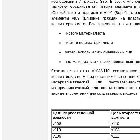
исследовании Инглхарта Это. В своих многочи
Инглхарт объединял эти четыре элемента в ш
(Спокойствие и порядок) и v110 (Борьба с р
элементы v!09 (Влияние граждан на влас
постматериалистов. В зависимости от сочетани
чистого материалиста
чистого постматериалиста
материалистический смешанный тип
постматериалистический смешанный тип
Сочетание ответов v108/v110 соответствуе
постматериалисту. При оставшихся сочетаниях о
материалистический или постматериали
материалистический или постматериалистич
варианты сочетаний для создаваемого индекса:
Цель первостепенной
Цель второсте
важности
важности
v108
v110
v110
v108
v109
v111