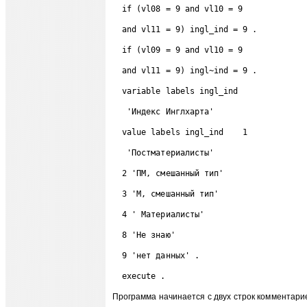
  if (vl08 = 9 and vl10 = 9  
  and vl11 = 9) ingl_ind = 9 . 
  if (vl09 = 9 and vl10 = 9  
  and vl11 = 9) ingl~ind = 9 . 
  variable labels ingl_ind  
   'Индекс Инглхарта' 
  value labels ingl_ind    1  
   'Постматериалисты' 
  2 'ПМ, смешанный тип' 
  3 'M, смешанный тип' 
  4 ' Материалисты' 
  8 'Не знаю' 
  9 'нет данных' . 
  execute . 
Программа начинается с двух строк комментари