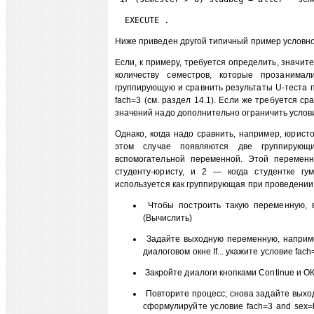
  EXECUTE . 
Ниже приведен другой типичный пример условн
Если, к примеру, требуется определить, значите
количеству семестров, которые прозанимал
группирующую и сравнить результаты U-теста п
fach=3 (см. раздел 14.1). Если же требуется с
значений надо дополнительно ограничить условием
Однако, когда надо сравнить, например, юрист
этом случае появляются две группирующ
вспомогательной переменной. Этой переменн
студенту-юристу, и 2 — когда студентке гу
используется как группирующая при проведении 
Чтобы построить такую переменную, в
(Вычислить)
Задайте выходную переменную, например
диалоговом окне If... укажите условие fach
Закройте диалоги кнопками Continue и ОК
Повторите процесс; снова задайте выход
сформулируйте условие fach=3 and sex=l