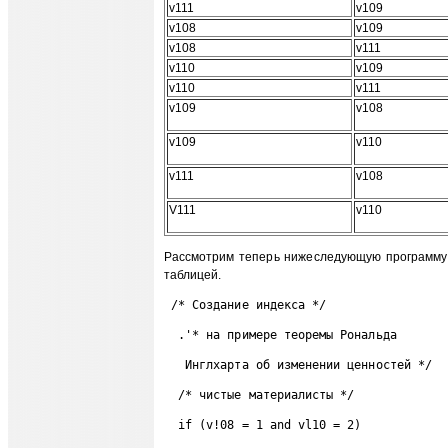
v111
v109
v108
v109
v108
v111
v110
v109
v110
v111
v109
v108
v109
v110
v111
v108
V111
v110
Рассмотрим теперь нижеследующую программу 
таблицей.
 /* Создание индекса */ 
  .'* на примере теоремы Рональда 
   Инглхарта об изменении ценностей */ 
  /* чистые материалисты */ 
  if (v!08 = 1 and vl10 = 2) 