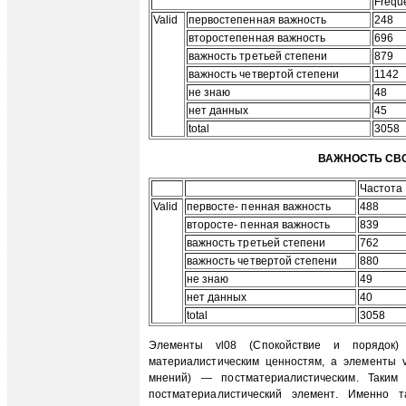
Frequ
Valid
первостепенная важность
248
второстепенная важность
696
важность третьей степени
879
важность четвертой степени
1142
не знаю
48
нет данных
45
total
3058
ВАЖНОСТЬ СВ
Частота
Valid
первосте- пенная важность
488
второсте- пенная важность
839
важность третьей степени
762
важность четвертой степени
880
не знаю
49
нет данных
40
total
3058
Элементы vl08 (Спокойствие и порядок)
материалистическим ценностям, а элементы v
мнений) — постматериалистическим. Таким
постматериалистический элемент. Именно 