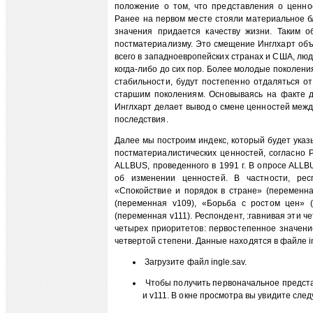
положение о том, что представления о ценно
Ранее на первом месте стояли материальное бл
значения придается качеству жизни. Таким 
постматериализму. Это смещение Инглхарт объя
всего в западноевропейских странах и США, лю
когда-либо до сих пор. Более молодые поколен
стабильности, будут постепенно отдаляться о
старшим поколениям. Основываясь на факте д
Инглхарт делает вывод о смене ценностей межд
последствия.
Далее мы построим индекс, который будет ука
постматериалистических ценностей, согласно 
ALLBUS, проведенного в 1991 г. В опpoce ALL
об изменении ценностей. В частности, рес
«Спокойствие и порядок в стране» (переменна
(переменная v109), «Борьба с ростом цен»
(переменная v111). Респондент, :гавнивая эти ч
четырех приоритетов: первостепенное значени
четвертой степени. Данные находятся в файле in
Загрузите файл ingle.sav.
Чтобы получить первоначальное предста
и v111. В окне просмотра вы увидите сле