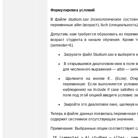
Формулировка условий
В файле studium.sav (психологическое состоя
переменные alter (возраст), fach (специальность)
Допустим, нам требуется образовать из перемен
возраст студента в начале обучения. Кроме т
(semester>6).
Загрузите файл Studium.sav и выберите к
В открывшемся диалоговом окне в поле вы
для численного выражения — alter — semes
Щелкните на кнопке If... (Если). Отк
переменную: Если выполняется условие)
наблюдения) на Include if case satisfies
поле под этой опцией введите условие: s
Закройте это диалоговое окно, щелкнув на
Теперь в файле данных появилась переменная st
содержит системное отсутствующее значение.
Примечание: Выбранные опции соответствуют с
 IF (semester > 6) studbeg = alter - sem