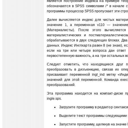
является построение индекса на примере тео
обозначаются в SPSS символами /* в начале с
программы процессор SPSS пропускает эти стро
Далее вычисляется индекс для чистых матери
значение 1, а переменная v110 — значение
(Материалисты). После этого вычисляетс
материалистических и постматериалистичес
обрабатываются в двух следующих блоках. Два
данных. Индекс Инглхарта равен 8 (не знаю), ес
если на три или четыре вопроса дан ответ 
первостепенную важность, а на три остальных во
Следует отметить, что находящиеся друг 
преобразовать в дизъюнкцию, связав их опер
присваивает переменной ingl_ind метку «Инде
значений для этой переменной. Команда exec
преобразований.
Эта программа находится на компакт-диске 
ingle.sps.
Загрузите программу в редактор синтаксис
Выделите текст программы следующими ком
Запустите программу, щелкнув на значке 