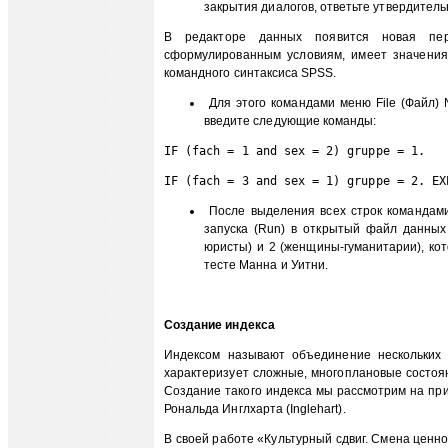
закрытия диалогов, ответьте утвердительн
В редакторе данных появится новая пере
сформулированным условиям, имеет значени
командного синтаксиса SPSS.
Для этого командами меню File (Файл) N
введите следующие команды:
IF (fach = 1 and sex = 2) gruppe = 1. 
IF (fach = 3 and sex = 1) gruppe = 2. EX
После выделения всех строк командами м
запуска (Run) в открытый файл данных
юристы) и 2 (женщины-гуманитарии), ко
тесте Манна и Уитни.
Создание индекса
Индексом называют объединение нескольких 
характеризует сложные, многоплановые состоя
Создание такого индекса мы рассмотрим на пр
Рональда Инглхарта (Inglehart).
В своей работе «Культурный сдвиг. Смена ценно