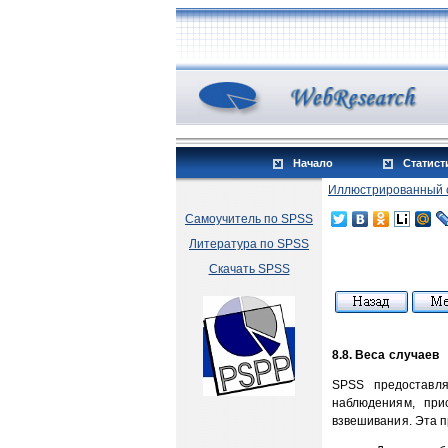
Начало
Статист
Иллюстрированный 
Самоучитель по SPSS
Литература по SPSS
Скачать SPSS
8.8. Веса случаев
SPSS предоставл
наблюдениям, при
взвешивания. Эта п