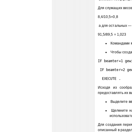
Для служащих весо
8,4/10,5=0,8
а для остальных —
91,5/89,5 = 1,023
Командами ме
Чтобы созда
IF beamter=1 gew
 IF beamter=2 ge
  EXECUTE . 
Исходя из сообра
предоставлять их в
Выделите вве
Щелкните на
использоват
Для создания пере
описанный в разделе