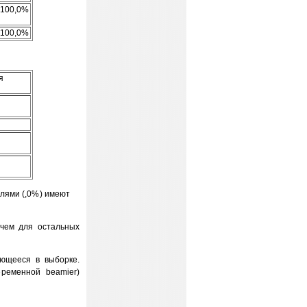
100,0%
100,0%
я
нулями (,0%) имеют
 чем для остальных
ющееся в выборке.
ременной beamier)