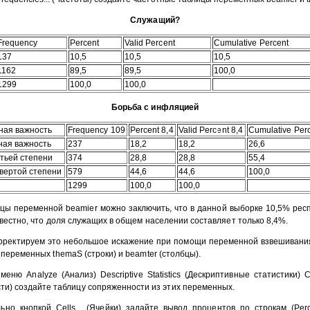
Служащий?
Frequency
Percent
Valid Percent
Cumulative Percent
137
10,5
10,5
10,5
1162
89,5
89,5
100,0
1299
100,0
100,0
Борьба с инфляцией
ная важность
Frequency 109
Percent 8,4
Valid Percent 8,4
Cumulative Perc
ная важность
237
18,2
18,2
26,6
тьей степени
374
28,8
28,8
55,4
вертой степени
579
44,6
44,6
100,0
1299
100,0
100,0
ицы переменной beamier можно заключить, что в данной выборке 10,5% рес
вестно, что доля служащих в общем населении составляет только 8,4%.
рректируем это небольшое искажение при помощи переменной взвешивания
переменных themaS (строки) и beamter (столбцы).
ню Analyze (Анализ) Descriptive Statistics (Дескриптивные статистики) Cr
ти) создайте таблицу сопряженности из этих переменных.
но кнопкой Cells... (Ячейки) задайте вывод процентов по строкам (Pe