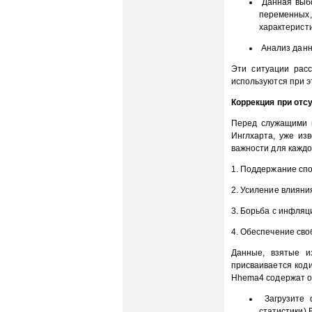
Данная выбо
переменных
характеристи
Анализ данн
Эти ситуации рас
используются при эт
Коррекция при отс
Перед служащими и
Инглхарта, уже из
важности для каждо
1. Поддержание спо
2. Усиление влияни
3. Борьба с инфляц
4. Обеспечение св
Данные, взятые и
присваивается коди
Hhema4 содержат о
Загрузите ф
статистики) 