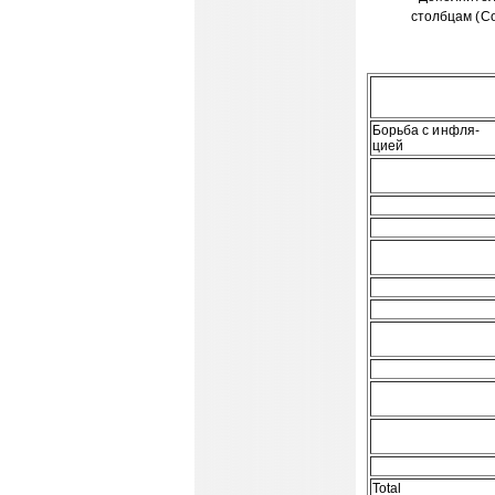
столбцам (Co
Борьба с инфля-
цией
Total