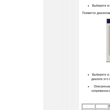
Выберите в м
Появится диалогово
Выберите в э
диалоге это 
Описанным 
сопряженнос