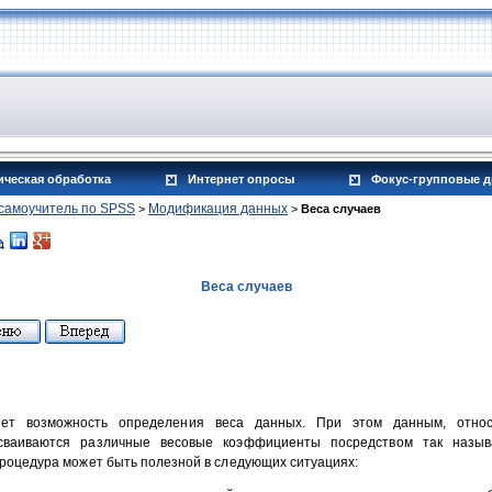
ическая обработка
Интернет опросы
Фокус-групповые д
самоучитель по SPSS
Модификация данных
>
>
Веса случаев
Веса случаев
яет возможность определения веса данных. При этом данным, отно
сваиваются различные весовые коэффициенты посредством так назы
роцедура может быть полезной в следующих ситуациях: