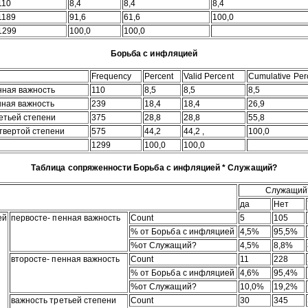
110
8,4
8,4
8,4
1189
91,6
61,6
100,0
1299
100,0
100,0
Борьба с инфляцией
Frequency
Percent
Valid Percent
Cumulative Per
нная важность
110
8,5
8,5
8,5
нная важность
239
18,4
18,4
26,9
етьей степени
375
28,8
28,8
55,8
твертой степени
575
44,2
44,2 ,
100,0
1299
100,0
100,0
Таблица сопряженности Борьба с инфляцией * Служащий?
Служащий
да
Нет
ей
первосте- пенная важность
Count
5
105
% от Борьба с инфляцией
4,5%
95,5%
%от Служащий?
4,5%
8,8%
второсте- пенная важность
Count
11
228
% от Борьба с инфляцией
4,6%
95,4%
%от Служащий?
10,0%
19,2%
важность третьей степени
Count
30
345