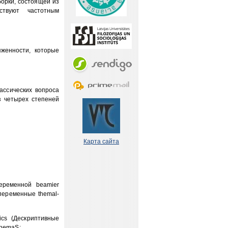
орки, состоящей из
ствуют частотным
женности, которые
ассических вопроса
з четырех степеней
Карта сайта
еременной beamier
 переменные themal-
ics (Дескриптивные
themaS: