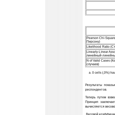
Pearson Chi-Square
Пирсону)
Likelihood Ratio (
Linearly-Linear Ass
линейный-линейн
N of Valid Cases (
случаев)
a. 0 cells (,0%) 
Результаты показы
респондентов.
Теперь путем взв
Принцип заключае
вычисляется весов
Весовой коэффицие