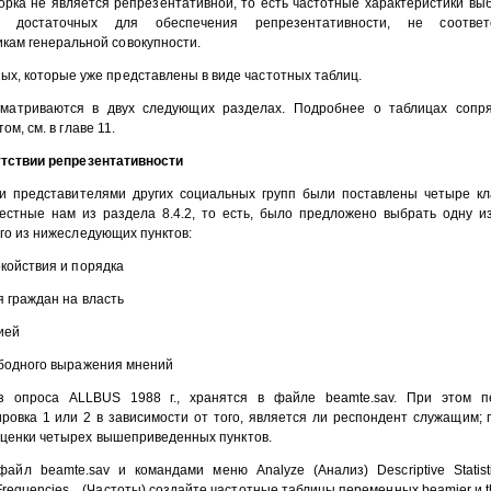
рка не является репрезентативной, то есть частотные характеристики выб
, достаточных для обеспечения репрезентативности, не соответ
кам генеральной совокупности.
ых, которые уже представлены в виде частотных таблиц.
сматриваются в двух следующих разделах. Подробнее о таблицах сопря
ом, см. в главе 11.
утствии репрезентативности
 представителями других социальных групп были поставлены четыре кл
вестные нам из раздела 8.4.2, то есть, было предложено выбрать одну и
го из нижеследующих пунктов:
койствия и порядка
я граждан на власть
ией
ободного выражения мнений
з опроса ALLBUS 1988 г., хранятся в файле beamte.sav. При этом п
ровка 1 или 2 в зависимости от того, является ли респондент служащим;
ценки четырех вышеприведенных пунктов.
айл beamte.sav и командами меню Analyze (Анализ) Descriptive Statist
Frequencies... (Частоты) создайте частотные таблицы переменных beamier и 