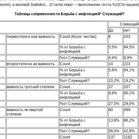
lumn), а кнопкой Statistics... (Статистика) — выполнение теста %2(Chi-square)
Таблица сопряженности Борьба с инфляцией* Служащий?
Служащий
Да
нет
первостепен ная важность
Count (Коли- чество)
6
103
% от Борьба с
5,5%
94,5%
инфляцией
%от Служащий?
4,4%
8,9%
второстепенн ая важность
Count
14
223
% от Борьба с
5,9%
94,1%
инфляцией
%от Служащий?
10,2%
19,2%
важность третьей степени
Count
37
337
% от Борьба с
9,9%
90,1%
инфляцией
%от Служащий?
27,0%
29,0%
важность четвертой
Count
80
499
степени
% от Борьба с
13,8%
86,2%
инфляцией
%от Служащий?
58,4%
42,9%
Count
137
1162