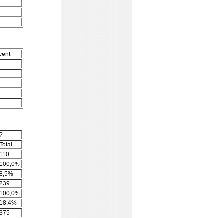
cent
?
Total
110
100,0%
8,5%
239
100,0%
18,4%
375