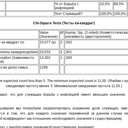
% от Борьба с
10,5%
89,5%
инфляцией
%от Служащий?
100,0%
100,0%
Chi-Square Tests (Тесты хи-квадрат)
Value
df
Asymp. Sig. (2-sided) (Асимптотическа
(Значение)
значимость (двусторонняя))
 хи-квадрат по
15,077 (а)
3
,002
Степень правдоподобия)
16,032
3
,001
ociation (Зависимость
14,302
1
,000
ый)
Кол-во допустимых
1299
have expected count less than 5. The minimum expected count is 11,50. (Ячейки с 
ожидаемую частоту менее 5. Минимальная ожидаемая частота 11,50.)
вают, что для служащих борьба с инфляцией имеет меньшее значение,
ешивания мы попробуем скорректировать искажение доли служащих, име
тся в том, что для каждого значения переменной (в данном случае пе
ой коэффициент как отношение необходимого значения к существующему.
нт = (необходимое значение)/(существующее значение)