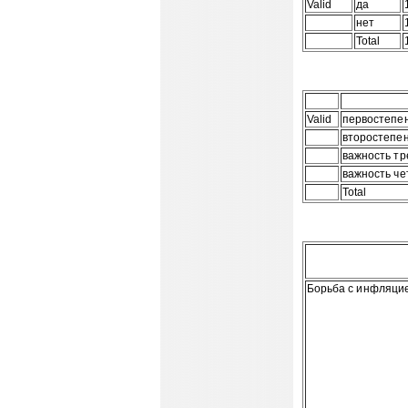
Valid
да
нет
Total
Valid
первостепе
второстепе
важность тр
важность че
Total
Борьба с инфляци