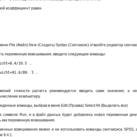
вой коэффициент равен
ню File (Файл) New (Создать) Syntax (Синтаксис) откройте редактор синтак
ть переменную взвешивания, введите следующие команды:
icht=8.4/10.5 . 
wicht=91.6/89. 5 . 
жений точности расчета рекомендуется вводить сами значения, а н
ычисление компьютеру.
денные команды, выбрав в меню Edit (Правка) Select All (Выделить все)
 символе Run, и в файл данных будет добавлена новая переменная gewi
ь как переменную взвешивания.
менных взвешивания можно и не использовать команды синтаксиса SPSS, а
 8.4.1.