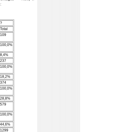
:
?
Total
109
100,0%
8,4%
237
100,0%
18,2%
374
100,0%
28,8%
579
100,0%
44,6%
1299