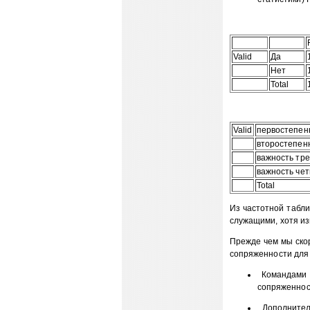
Valid
Да
Нет
Total
Valid
первостепен
второстепен
важность тре
важность чет
Total
Из частотной табл
служащими, хотя из
Прежде чем мы ско
сопряженности для 
Командами ме
сопряженнос
Дополнитель