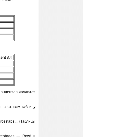
ent 8,4
пондентов являются
, составим таблицу
osstabs... (Таблицы
rcentages — Row) и